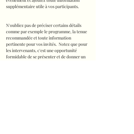
évènement et ajoutez toute information 
supplémentaire utile à vos participants.            
N'oubliez pas de préciser certains détails 
comme par exemple le programme, la tenue 
recommandée et toute information 
pertinente pour vos invités.  Notez que pour 
les intervenants, c'est une opportunité 
formidable de se présenter et de donner un 
avant-goût des sujets dont il sera question. 
Si votre évènement s'adresse à un public 
particulier, écrivez-le ici. 
C'est le moment d'attirer du public à votre 
évènement, n'hésitez pas à écrire un texte 
original et percutant ! Encouragez vos 
visiteurs à s'inscrire, à confirmer leur 
présence ou à acheter un billet 
immédiatement pour réserver leur place. 